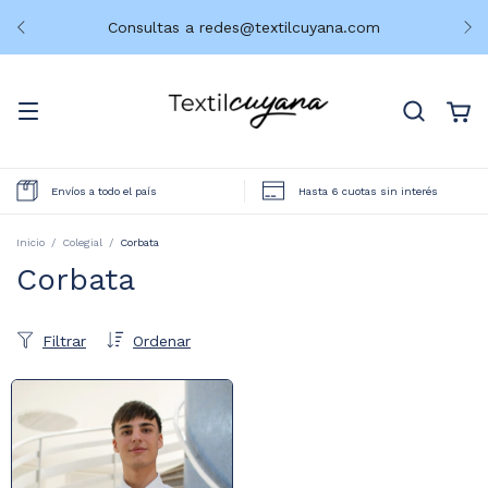
Consultas a
redes@textilcuyana.com
Envíos a todo el país
Hasta 6 cuotas sin interés
Inicio
/
Colegial
/
Corbata
Corbata
Filtrar
Ordenar