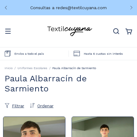
Consultas a
redes@textilcuyana.com
Envíos a todo el país
Hasta 6 cuotas sin interés
Inicio
/
Uniformes Escolares
/
Paula Albarracín de Sarmiento
Paula Albarracín de
Sarmiento
Filtrar
Ordenar