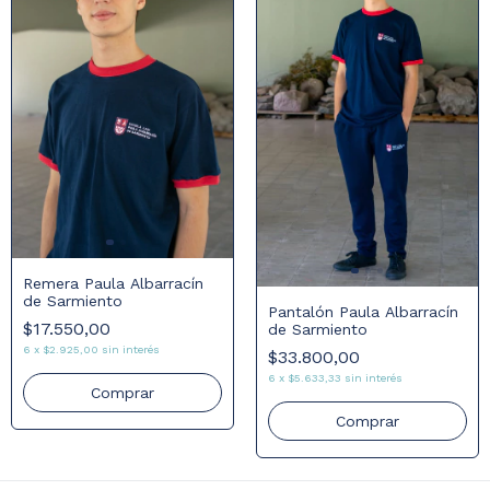
Remera Paula Albarracín
de Sarmiento
Pantalón Paula Albarracín
$17.550,00
de Sarmiento
6
x
$2.925,00
sin interés
$33.800,00
6
x
$5.633,33
sin interés
Comprar
Comprar