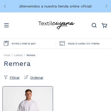
¡Bienvenidos a nuestra tienda online oficial!
Envíos a todo el país
Hasta 6 cuotas sin interés
Inicio
/
Laboral
/
Remera
Remera
Filtrar
Ordenar