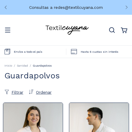
Consultas a
redes@textilcuyana.com
Envíos a todo el país
Hasta 6 cuotas sin interés
Inicio
/
Sanidad
/
Guardapolvos
Guardapolvos
Filtrar
Ordenar