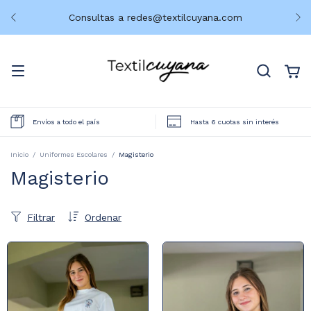
Consultas a
redes@textilcuyana.com
Envíos a todo el país
Hasta 6 cuotas sin interés
Inicio
/
Uniformes Escolares
/
Magisterio
Magisterio
Filtrar
Ordenar