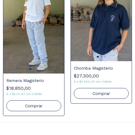
Chomba Magisterio
$27.300,00
Remera Magisterio
6
x
$4.550,00
sin interés
$18.850,00
Comprar
6
x
$3.141,67
sin interés
Comprar